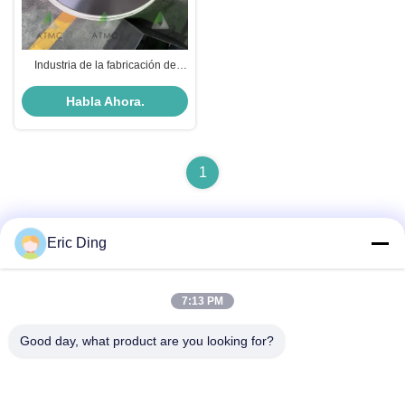
Industria de la fabricación de
papel Cuchillo de rebobinado
para máquina de fabricación de
Habla Ahora.
papel
1
Eric Ding
Contacto rápido
7:13 PM
Dirección
Good day, what product are you looking for?
B-109, No.38,Yinhu North Road, ETDZ, Wuhu, Anhui,
República Popular China
Teléfono