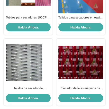
Tejidos para secadores 100CFM -
Tejidos para secadores en espiral
1500CFM SLDF Serie F Tejidos
de poliéster en máquinas de
para secadores en espiral
papel
Habla Ahora.
Habla Ahora.
Tejidos de secador de
Secador de telas máquina de
dimensiones estables para
papel secador de telas
máquinas de papel
Habla Ahora.
Habla Ahora.