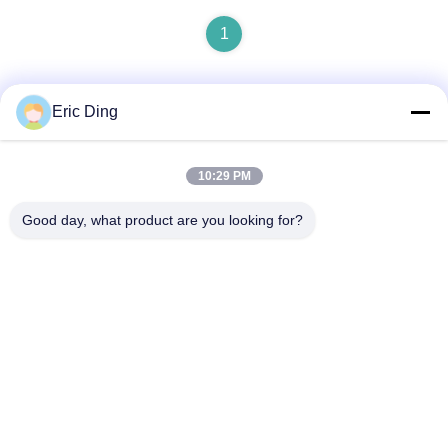
1
Eric Ding
Contacto rápido
10:29 PM
Dirección
Good day, what product are you looking for?
B-109, No.38,Yinhu North Road, ETDZ, Wuhu, Anhui,
República Popular China
Teléfono
86--15055187170
Email
tinpmc@ahtowin.com