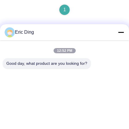
1
Eric Ding
Contacto rápido
12:52 PM
Dirección
Good day, what product are you looking for?
B-109, No.38,Yinhu North Road, ETDZ, Wuhu, Anhui,
República Popular China
Teléfono
86--15055187170
Email
tinpmc@ahtowin.com