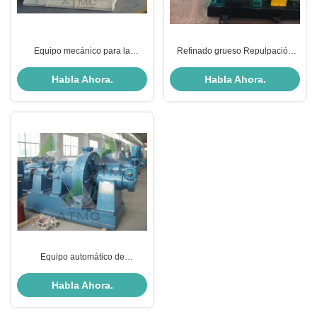
Equipo mecánico para la
Refinado grueso Repulpación
preparación de madera
Equipo de preparación del stock
Refinador automático de discos
Refinador cónico
Habla Ahora.
Habla Ahora.
dobles
Equipo automático de
preparación de existencias
Refinador Claflin de lino de
Habla Ahora.
algodón