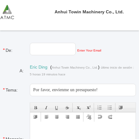
Anhui Towin Machinery Co., Ltd.
De:
Enter Your Email
Eric Ding
(
)
Anhui Towin Machinery Co., Ltd.
último inicio de sesión :
A:
5 horas 19 minutos hace
Tema: