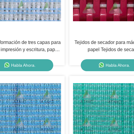
 formación de tres capas para
Tejidos de secador para má
impresión y escritura, papel
papel Tejidos de sec
ltura y embalaje, tipos de
cartón
Habla Ahora.
Habla Ahora.