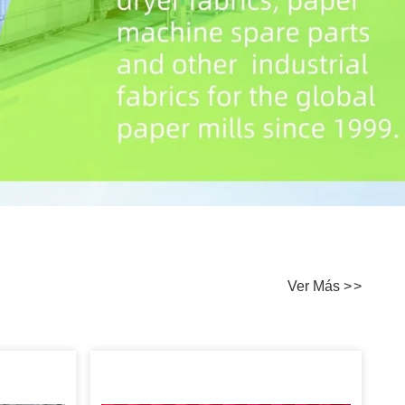
Ver Más
>
>