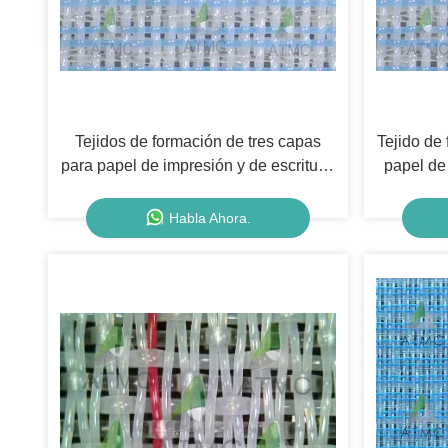
Tejidos de formación de tres capas
Tejido de
para papel de impresión y de escritura,
papel de 
papel de envoltura y de embalaje,
de envo
tipos de cartón
Habla Ahora.