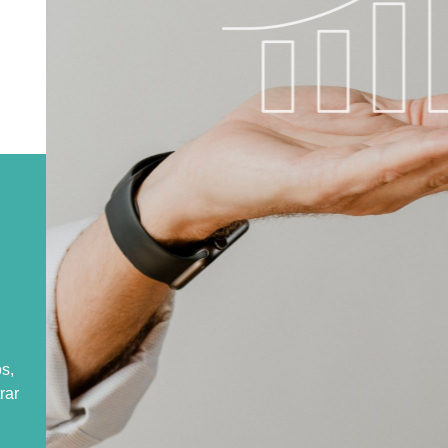
s,
rar